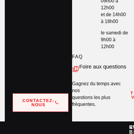
09h00 à
12h00
et de 14h00
à 18h00
le samedi de
9h00 à
12h00
FAQ
Foire aux questions
Gagnez du temps avec
nos
T
questions les plus
CONTACTEZ-
fréquentes.
NOUS
C
P
L
R
B