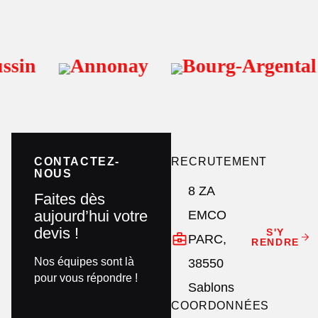
sin
Annonay
Bourg-Argental
CONTACTEZ-
RECRUTEMENT
NOUS
8 ZA
Faites dès
aujourd’hui votre
EMCO
devis !
S'Y
PARC,
RENDRE
Nos équipes sont là
38550
pour vous répondre !
Sablons
COORDONNÉES