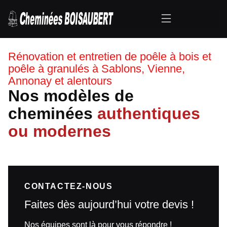
Rénovation et entretien de poêle à bois et
poêle à granulés à Sablons, Vienne,
Annonay et alentours
Nos modèles de
cheminées
authentiques
ou modernes
CONTACTEZ-NOUS
Faites dès aujourd’hui votre devis !
Nos équipes sont là pour vous répondre !