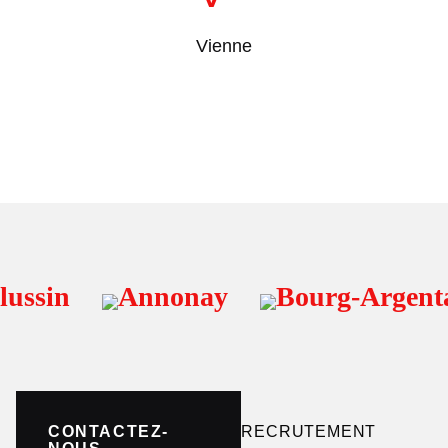
Vienne
ussin
Annonay
Bourg-Argental
CONTACTEZ-
RECRUTEMENT