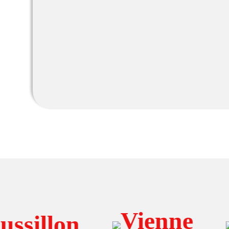
Vienne
illon
Pé