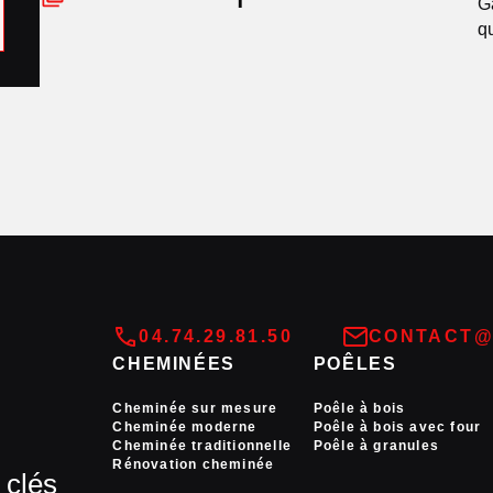
G
q
04.74.29.81.50
CONTACT@
CHEMINÉES
POÊLES
Cheminée sur mesure
Poêle à bois
Cheminée moderne
Poêle à bois avec four
Cheminée traditionnelle
Poêle à granules
Rénovation cheminée
 clés