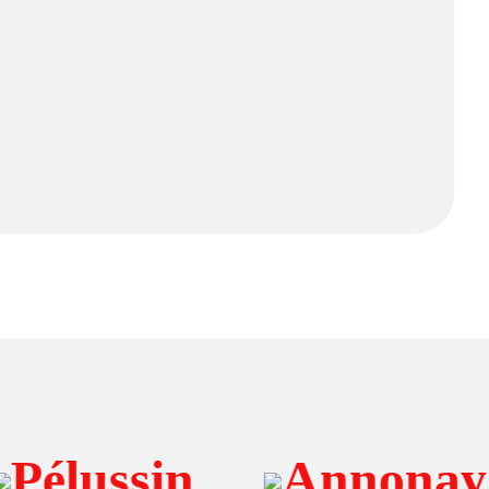
lussin
Annonay