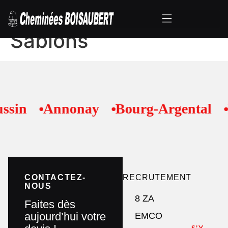
Poêle à bois –
Sablons
ssin
Annonay
Bourg-Argental
R
CONTACTEZ-
RECRUTEMENT
NOUS
8 ZA
Faites dès
aujourd’hui votre
EMCO
S'Y