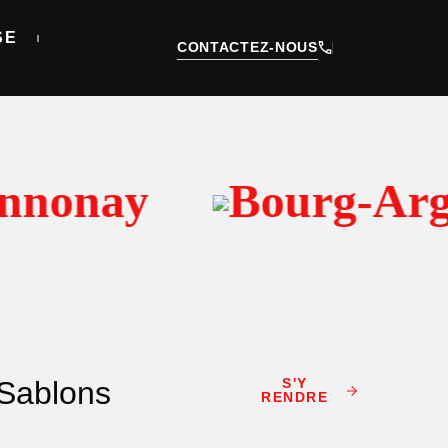
SE
CONTACTEZ-NOUS
nonay
Bourg-Arge
Sablons
S'Y
RENDRE