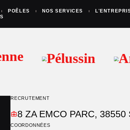
ssin
POÊLES
NOS SERVICES
L’ENTREPRI
NS
nne
Pélussin
An
RECRUTEMENT
8 ZA EMCO PARC, 38550 
COORDONNÉES