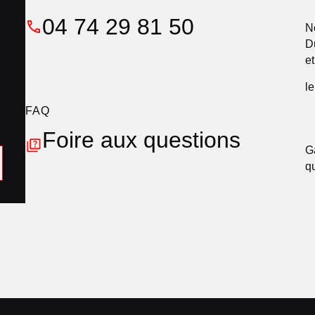
04 74 29 81 50
N
D
e
l
FAQ
Foire aux questions
G
q