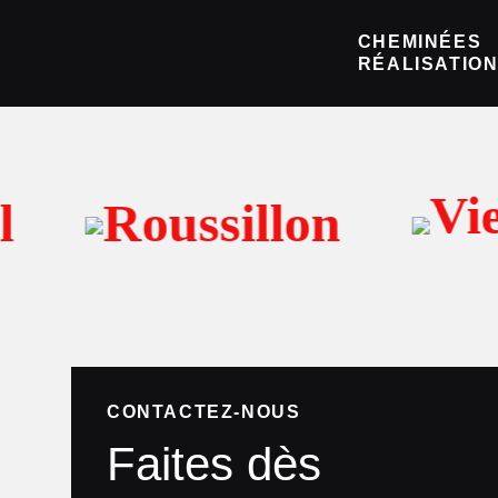
Poêle à bois Pélu
CHEMINÉES
RÉALISATIO
Vie
Roussillon
CONTACTEZ-NOUS
Faites dès