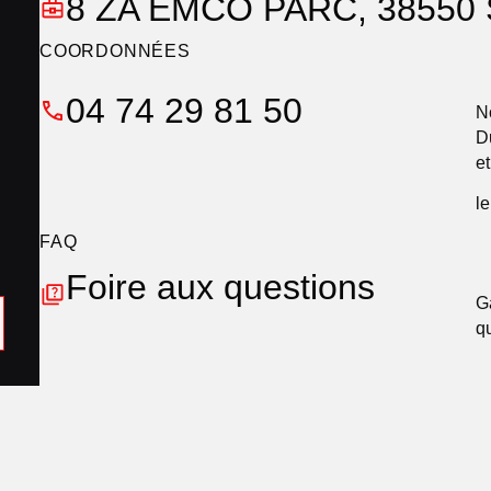
8 ZA EMCO PARC, 38550 
COORDONNÉES
04 74 29 81 50
N
D
e
l
FAQ
Foire aux questions
G
q