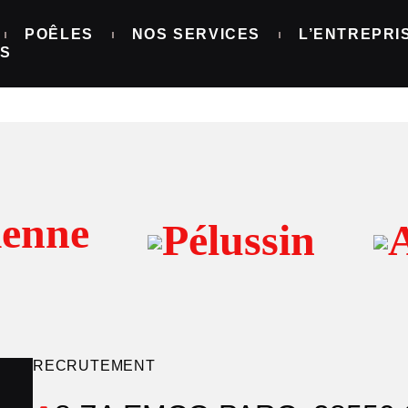
 PACT
POÊLES
NOS SERVICES
L’ENTREPRI
NS
mable avec couvercle coulissant pour la recharge
enne
Pélussin
A
RECRUTEMENT