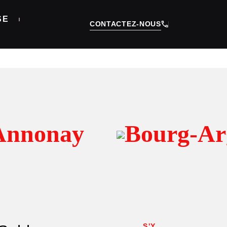
SE
CONTACTEZ-NOUS
nnonay
Bourg-Arg
S'Y