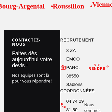
Vienne
g-Argental
Roussillon
P
CONTACTEZ-
RECRUTEMENT
NOUS
8 ZA
Faites dès
aujourd’hui votre
EMCO
devis !
S'Y
PARC,
RENDRE
Nos équipes sont là
38550
pour vous répondre !
Sablons
COORDONNÉES
04 74 29
Nous
81 50
sommes