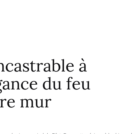
castrable à
gance du feu
tre mur