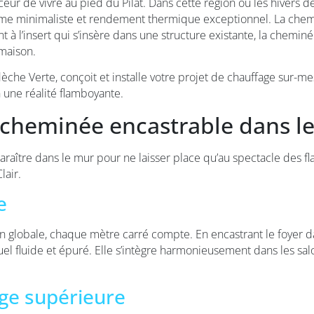
ceur de vivre au pied du Pilat. Dans cette région où les hivers 
isme minimaliste et rendement thermique exceptionnel. La chem
à l’insert qui s’insère dans une structure existante, la chemin
 maison.
dèche Verte, conçoit et installe votre projet de chauffage sur-
n une réalité flamboyante.
cheminée encastrable dans le
raître dans le mur pour ne laisser place qu’au spectacle des fl
lair.
e
n globale, chaque mètre carré compte. En encastrant le foyer d
 visuel fluide et épuré. Elle s’intègre harmonieusement dans le
ge supérieure