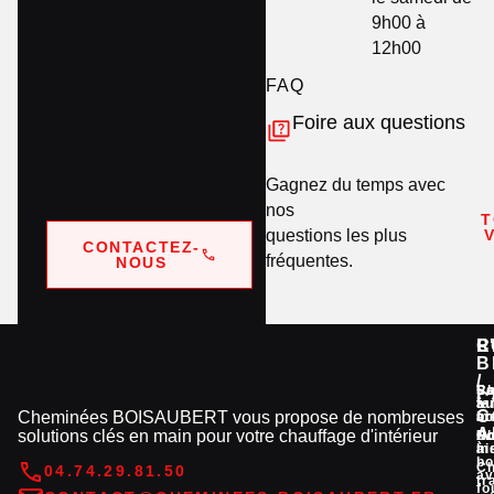
9h00 à
12h00
FAQ
Foire aux questions
Gagnez du temps avec
nos
T
questions les plus
CONTACTEZ-
fréquentes.
NOUS
C
P
L
R
B
/
C
Po
Sa
C
su
à
fa
C
Cheminées BOISAUBERT vous propose de nombreuses
m
bo
ar
A
solutions clés en main pour votre chauffage d'intérieur
C
Po
No
m
à
hi
bo
C
04.74.29.81.50
a
tr
fo