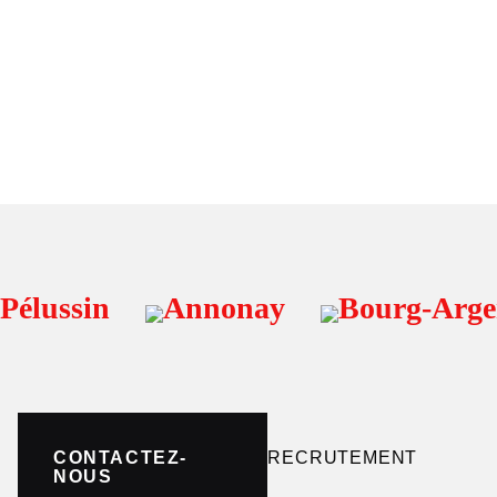
élussin
Annonay
Bourg-Argen
CONTACTEZ-
RECRUTEMENT
NOUS