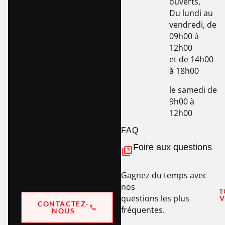
ouverts,
Du lundi au
vendredi, de
09h00 à
12h00
et de 14h00
à 18h00
le samedi de
9h00 à
12h00
FAQ
Foire aux questions
Gagnez du temps avec
nos
T
questions les plus
V
CONTACTEZ-
fréquentes.
NOUS