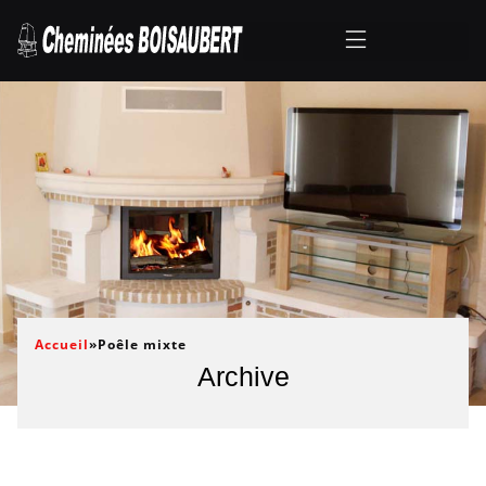
Accueil
»
Poêle mixte
Archive