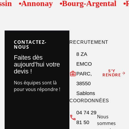
n
Annonay
Bourg-Argental
Rou
CONTACTEZ-
RECRUTEMENT
NOUS
8 ZA
Faites dès
aujourd’hui votre
EMCO
devis !
S'Y
PARC,
RENDRE
Nos équipes sont là
38550
pour vous répondre !
Sablons
COORDONNÉES
04 74 29
Nous
81 50
sommes