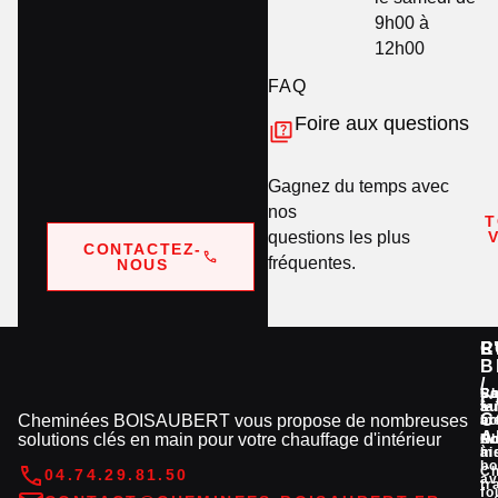
9h00 à
12h00
FAQ
Foire aux questions
Gagnez du temps avec
nos
T
questions les plus
CONTACTEZ-
fréquentes.
NOUS
C
P
L
R
B
/
C
Po
Sa
C
su
à
fa
C
Cheminées BOISAUBERT vous propose de nombreuses
m
bo
ar
A
solutions clés en main pour votre chauffage d'intérieur
C
Po
No
m
à
hi
bo
C
04.74.29.81.50
a
tr
fo